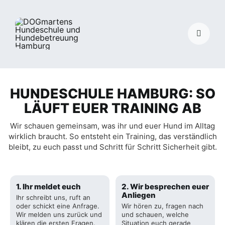
Skip
to
content
Toggle
Navigat
HUNDESCHULE HAMBURG: SO
LÄUFT EUER TRAINING AB
Wir schauen gemeinsam, was ihr und euer Hund im Alltag
wirklich braucht. So entsteht ein Training, das verständlich
bleibt, zu euch passt und Schritt für Schritt Sicherheit gibt.
1. Ihr meldet euch
2. Wir besprechen euer
Anliegen
Ihr schreibt uns, ruft an
oder schickt eine Anfrage.
Wir hören zu, fragen nach
Wir melden uns zurück und
und schauen, welche
klären die ersten Fragen.
Situation euch gerade