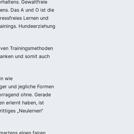
­haltens. Gewaltfreie
ns. Das A und O ist die
ressfreies Lernen und
rainings. Hundeerziehung
siven Trainingsmethoden
edanken und somit auch
ln wie
ger und jegliche Formen
rragend ohne. Gerade
n erlernt haben, ist
rittiges „Neulernen“
martens einen fairen,