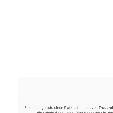
Sie sehen gerade einen Platzhalterinhalt von
TrustIn
die Schaltfläche unten. Bitte beachten Sie, d