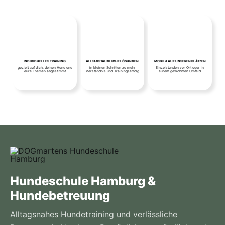
INDIVIDUELLES TRAINING
ALLTAGSTAUGLICHE LÖSUNGEN
MOBIL & AUF UNSEREN PLÄTZEN
gezielt auf dich, deinen Hund und
in kleinen Schritten zu mehr
Einzelstunden vor Ort oder in
eure Themen abgestimmt
Verständnis und Trainingserfolg
eurem gewohnten Umfeld
Hundeschule Hamburg &
Hundebetreuung
Alltagsnahes Hundetraining und verlässliche